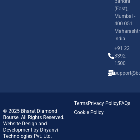
Bandra
(East),
Mumbai -
400 051
Maharashtr
India.
+91 22
3392
1500
support@bd
Terms
Privacy Policy
FAQs
© 2025
Bharat Diamond
Cookie Policy
Bourse.
All Rights Reserved.
Website Design and
Development by
Dhyanvi
Technologies Pvt. Ltd.