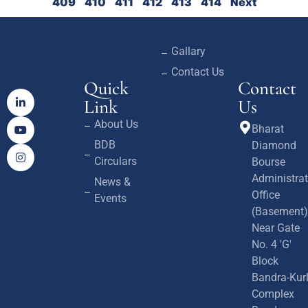
409
410
411
412
413
414
Next
Gallary
Contact Us
Quick
Contact
Link
Us
About Us
Bharat
BDB
Diamond
Circulars
Bourse
Administrat
News &
Office
Events
(Basement)
Near Gate
No. 4 'G'
Block
Bandra-Kur
Complex