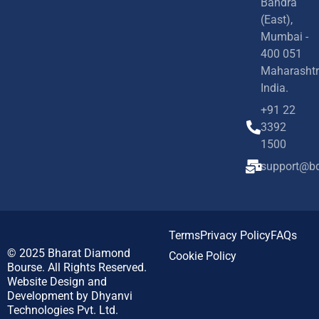
Bandra
(East),
Mumbai -
400 051
Maharashtr
India.
+91 22
3392
1500
support@bd
Terms
Privacy Policy
FAQs
© 2025
Bharat Diamond
Cookie Policy
Bourse.
All Rights Reserved.
Website Design and
Development by
Dhyanvi
Technologies Pvt. Ltd.