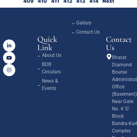
409
410
411
412
413
414
Next
Gallary
Contact Us
Quick
Contact
Link
Us
About Us
Bharat
BDB
Diamond
Circulars
Bourse
Administrat
News &
Office
Events
(Basement)
Near Gate
No. 4 'G'
Block
Bandra-Kur
Complex