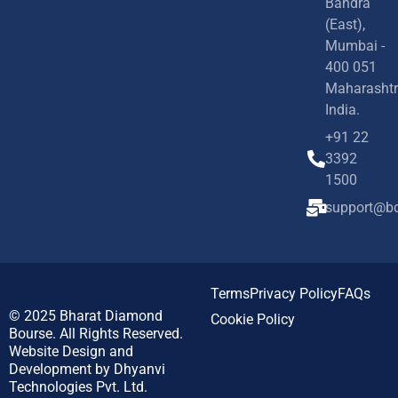
Bandra
(East),
Mumbai -
400 051
Maharashtr
India.
+91 22
3392
1500
support@bd
Terms
Privacy Policy
FAQs
© 2025
Bharat Diamond
Cookie Policy
Bourse.
All Rights Reserved.
Website Design and
Development by
Dhyanvi
Technologies Pvt. Ltd.