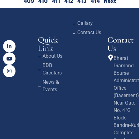
409
410
411
412
413
414
Next
Gallary
Contact Us
Quick
Contact
Link
Us
About Us
Bharat
BDB
Diamond
Circulars
Bourse
Administrat
News &
Office
Events
(Basement)
Near Gate
No. 4 'G'
Block
Bandra-Kur
Complex