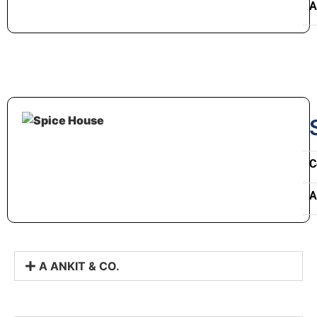
A
C
A
A ANKIT & CO.