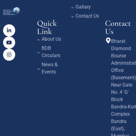
Gallary
Contact Us
Quick
Contact
Link
Us
About Us
Bharat
BDB
Diamond
Circulars
Bourse
Administrat
News &
Office
Events
(Basement)
Near Gate
No. 4 'G'
Block
Bandra-Kur
Complex
Bandra
(East),
Mumbai -