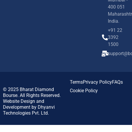
400 051
Maharashtr
India.
+91 22
3392
1500
support@bd
Terms
Privacy Policy
FAQs
© 2025
Bharat Diamond
Cookie Policy
Bourse.
All Rights Reserved.
Website Design and
Development by
Dhyanvi
Technologies Pvt. Ltd.