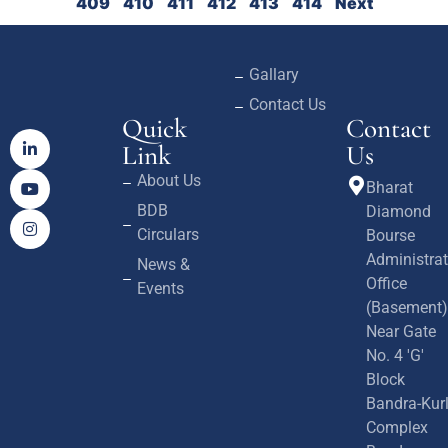
409
410
411
412
413
414
Next
Gallary
Contact Us
Quick
Contact
Link
Us
About Us
Bharat
BDB
Diamond
Circulars
Bourse
Administrat
News &
Office
Events
(Basement)
Near Gate
No. 4 'G'
Block
Bandra-Kur
Complex