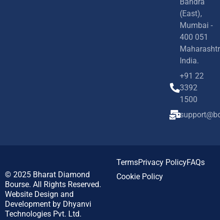
Bandra
(East),
Mumbai -
400 051
Maharashtr
India.
+91 22
3392
1500
support@bd
Terms
Privacy Policy
FAQs
© 2025
Bharat Diamond
Cookie Policy
Bourse.
All Rights Reserved.
Website Design and
Development by
Dhyanvi
Technologies Pvt. Ltd.