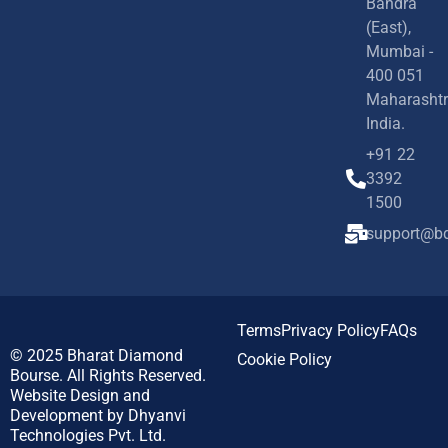
Bandra
(East),
Mumbai -
400 051
Maharashtr
India.
+91 22
3392
1500
support@bd
Terms
Privacy Policy
FAQs
© 2025
Bharat Diamond
Cookie Policy
Bourse.
All Rights Reserved.
Website Design and
Development by
Dhyanvi
Technologies Pvt. Ltd.