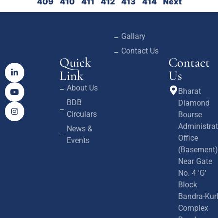
409
410
411
412
413
414
Next
Gallary
Contact Us
Quick
Contact
Link
Us
About Us
Bharat
BDB
Diamond
Circulars
Bourse
Administrat
News &
Office
Events
(Basement)
Near Gate
No. 4 'G'
Block
Bandra-Kur
Complex