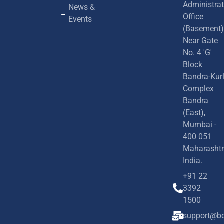
Administrat
News &
Office
Events
(Basement)
Near Gate
No. 4 'G'
Block
Bandra-Kur
Complex
Bandra
(East),
Mumbai -
400 051
Maharashtr
India.
+91 22
3392
1500
support@bd