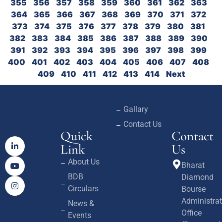
355
356
357
358
359
360
361
362
363
364
365
366
367
368
369
370
371
372
373
374
375
376
377
378
379
380
381
382
383
384
385
386
387
388
389
390
391
392
393
394
395
396
397
398
399
400
401
402
403
404
405
406
407
408
409
410
411
412
413
414
Next
Gallary
Contact Us
Quick
Contact
Link
Us
About Us
Bharat
BDB
Diamond
Circulars
Bourse
Administrat
News &
Office
Events