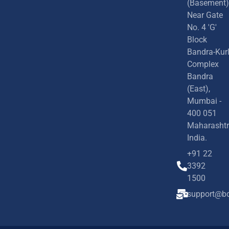
(Basement)
Near Gate
No. 4 'G'
Block
Bandra-Kur
Complex
Bandra
(East),
Mumbai -
400 051
Maharashtr
India.
+91 22
3392
1500
support@bd