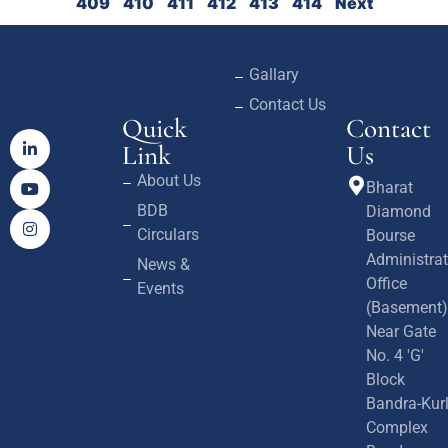
409
410
411
412
413
414
Next
Gallary
Contact Us
Quick
Contact
Link
Us
About Us
Bharat
BDB
Diamond
Circulars
Bourse
Administrat
News &
Office
Events
(Basement)
Near Gate
No. 4 'G'
Block
Bandra-Kur
Complex