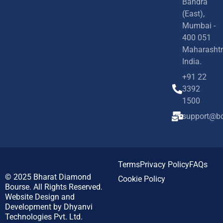
Bandra
(East),
Mumbai -
400 051
Maharashtr
India.
+91 22
3392
1500
support@bd
Terms
Privacy Policy
FAQs
© 2025
Bharat Diamond
Cookie Policy
Bourse.
All Rights Reserved.
Website Design and
Development by
Dhyanvi
Technologies Pvt. Ltd.