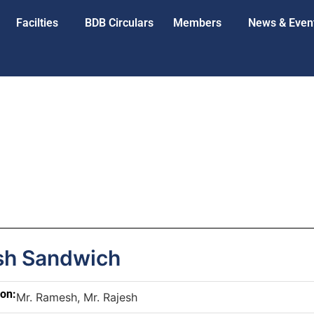
Facilties
BDB Circulars
Members
News & Even
h Sandwich
son:
Mr. Ramesh, Mr. Rajesh