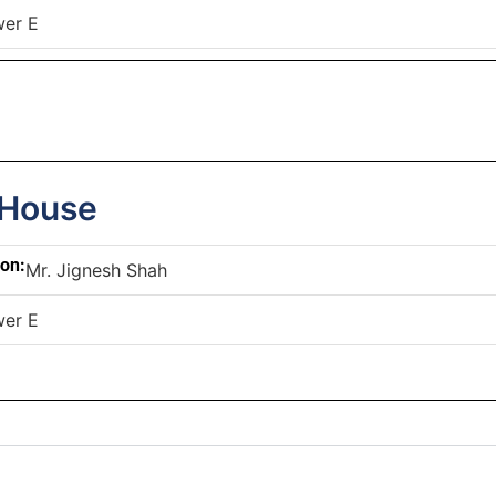
wer E
 House
son:
Mr. Jignesh Shah
wer E