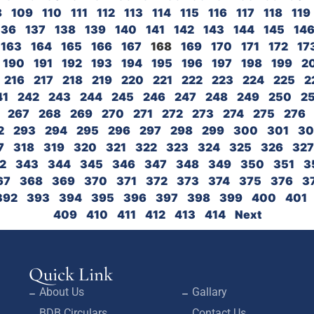
8
109
110
111
112
113
114
115
116
117
118
119
136
137
138
139
140
141
142
143
144
145
14
163
164
165
166
167
168
169
170
171
172
17
190
191
192
193
194
195
196
197
198
199
2
216
217
218
219
220
221
222
223
224
225
2
41
242
243
244
245
246
247
248
249
250
25
267
268
269
270
271
272
273
274
275
276
2
293
294
295
296
297
298
299
300
301
30
7
318
319
320
321
322
323
324
325
326
327
2
343
344
345
346
347
348
349
350
351
3
67
368
369
370
371
372
373
374
375
376
3
392
393
394
395
396
397
398
399
400
401
409
410
411
412
413
414
Next
Quick Link
About Us
Gallary
BDB Circulars
Contact Us