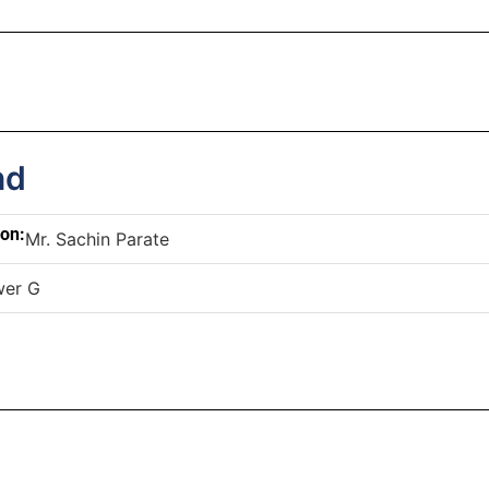
nd
son:
Mr. Sachin Parate
wer G