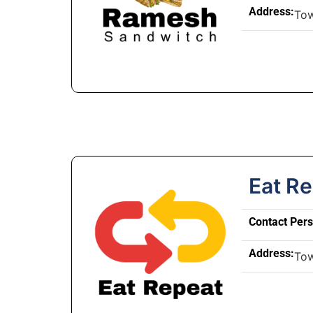
Address:
To
Eat R
Contact Per
Address:
To