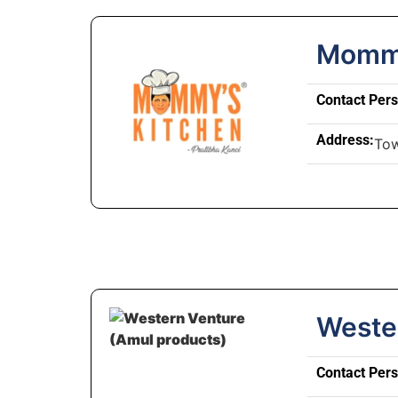
Mommy
Contact Per
Address:
Tow
Weste
Contact Per