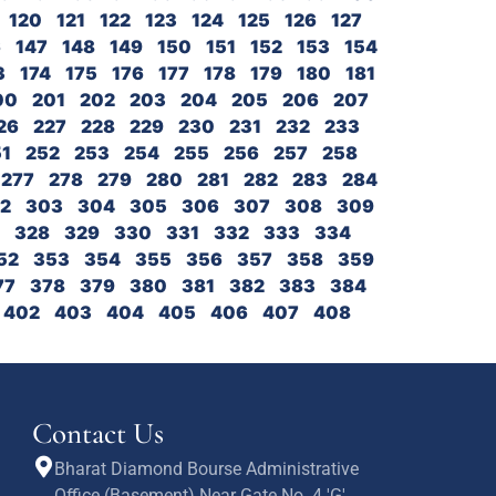
120
121
122
123
124
125
126
127
6
147
148
149
150
151
152
153
154
3
174
175
176
177
178
179
180
181
00
201
202
203
204
205
206
207
26
227
228
229
230
231
232
233
1
252
253
254
255
256
257
258
277
278
279
280
281
282
283
284
2
303
304
305
306
307
308
309
328
329
330
331
332
333
334
52
353
354
355
356
357
358
359
77
378
379
380
381
382
383
384
402
403
404
405
406
407
408
Contact Us
Bharat Diamond Bourse Administrative
Office (Basement) Near Gate No. 4 'G'