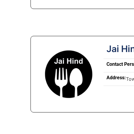
Jai Hi
Contact Per
Address:
To