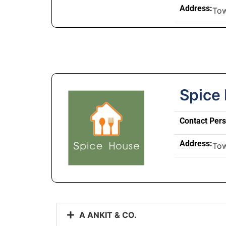
Address:
To
Spice
Contact Per
Address:
To
A ANKIT & CO.