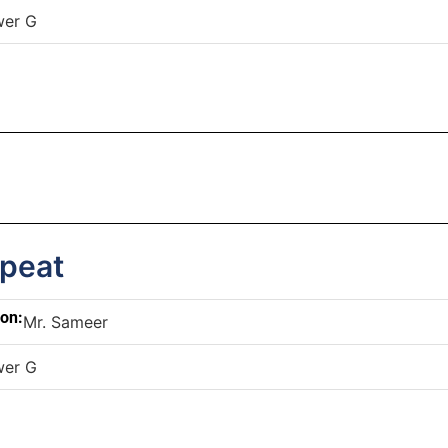
wer G
epeat
son:
Mr. Sameer
wer G