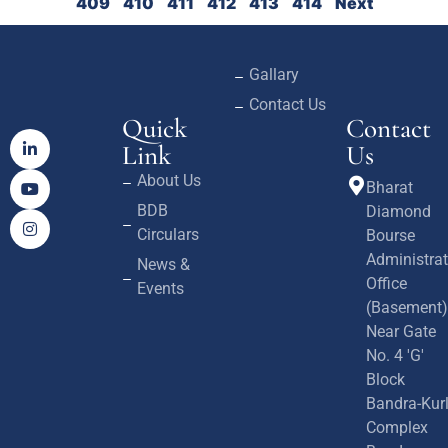
409
410
411
412
413
414
Next
Gallary
Contact Us
Quick
Contact
Link
Us
About Us
Bharat
BDB
Diamond
Circulars
Bourse
Administrat
News &
Office
Events
(Basement)
Near Gate
No. 4 'G'
Block
Bandra-Kur
Complex