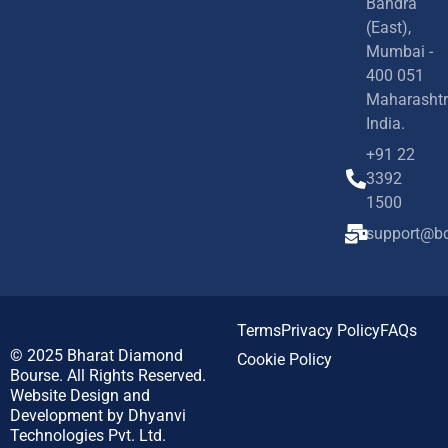
Bandra
(East),
Mumbai -
400 051
Maharashtr
India.
+91 22
3392
1500
support@bd
Terms
Privacy Policy
FAQs
© 2025
Bharat Diamond
Cookie Policy
Bourse.
All Rights Reserved.
Website Design and
Development by
Dhyanvi
Technologies Pvt. Ltd.