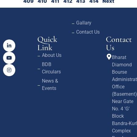
409
410
411
412
413
414
Next
Gallary
Contact Us
Quick
Contact
Link
Us
About Us
Bharat
BDB
Diamond
Circulars
Bourse
Administrat
News &
Office
Events
(Basement)
Near Gate
No. 4 'G'
Block
Bandra-Kur
Complex