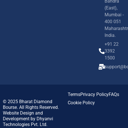
Bandra
(East),
Mumbai -
400 051
Maharashtr
India.
+91 22
3392
1500
support@bd
Terms
Privacy Policy
FAQs
© 2025
Bharat Diamond
Cookie Policy
Bourse.
All Rights Reserved.
Website Design and
Development by
Dhyanvi
Technologies Pvt. Ltd.