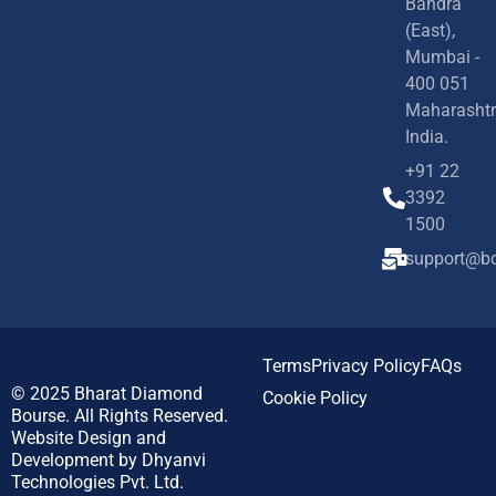
Bandra
(East),
Mumbai -
400 051
Maharashtr
India.
+91 22
3392
1500
support@bd
Terms
Privacy Policy
FAQs
© 2025
Bharat Diamond
Cookie Policy
Bourse.
All Rights Reserved.
Website Design and
Development by
Dhyanvi
Technologies Pvt. Ltd.