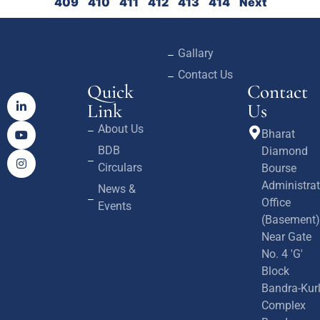
409
410
411
412
413
414
Next
Gallary
Contact Us
Quick
Contact
Link
Us
About Us
Bharat
BDB
Diamond
Circulars
Bourse
Administrat
News &
Office
Events
(Basement)
Near Gate
No. 4 'G'
Block
Bandra-Kur
Complex