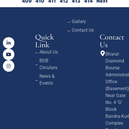
409
410
411
412
413
414
Next
Gallary
Contact Us
Quick
Contact
Link
Us
About Us
Bharat
BDB
Diamond
Circulars
Bourse
Administrat
News &
Office
Events
(Basement)
Near Gate
No. 4 'G'
Block
Bandra-Kur
Complex