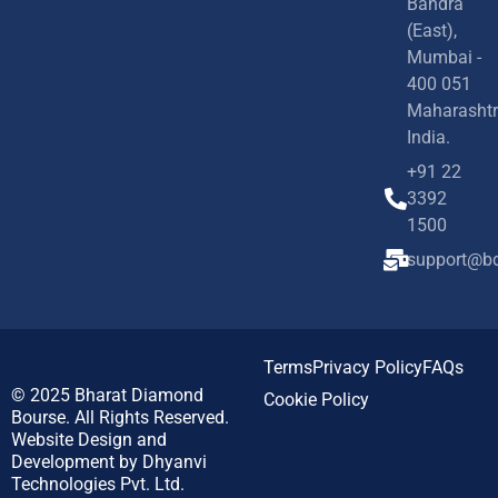
Bandra
(East),
Mumbai -
400 051
Maharashtr
India.
+91 22
3392
1500
support@bd
Terms
Privacy Policy
FAQs
© 2025
Bharat Diamond
Cookie Policy
Bourse.
All Rights Reserved.
Website Design and
Development by
Dhyanvi
Technologies Pvt. Ltd.