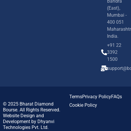
Bandra
(East),
Mumbai -
400 051
Maharashtr
India.
+91 22
3392
1500
support@bd
Terms
Privacy Policy
FAQs
© 2025
Bharat Diamond
Cookie Policy
Bourse.
All Rights Reserved.
Website Design and
Development by
Dhyanvi
Technologies Pvt. Ltd.