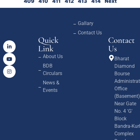
409
410
411
412
413
414
Next
Gallary
Contact Us
Quick
Contact
Link
Us
About Us
Bharat
BDB
Diamond
Circulars
Bourse
Administrat
News &
Office
Events
(Basement)
Near Gate
No. 4 'G'
Block
Bandra-Kur
Complex