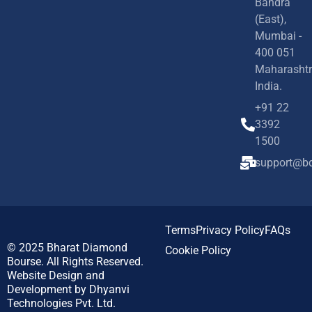
Bandra
(East),
Mumbai -
400 051
Maharashtr
India.
+91 22
3392
1500
support@bd
Terms
Privacy Policy
FAQs
© 2025
Bharat Diamond
Cookie Policy
Bourse.
All Rights Reserved.
Website Design and
Development by
Dhyanvi
Technologies Pvt. Ltd.