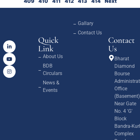
409
410
411
412
413
414
Next
Gallary
Contact Us
Quick
Contact
Link
Us
About Us
Bharat
BDB
Diamond
Circulars
Bourse
Administrat
News &
Office
Events
(Basement)
Near Gate
No. 4 'G'
Block
Bandra-Kur
Complex