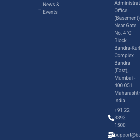
Administrat
News &
Office
Events
(Basement)
Near Gate
No. 4 'G'
Block
Bandra-Kur
Complex
Bandra
(East),
Mumbai -
400 051
Maharashtr
India.
+91 22
3392
1500
support@bd