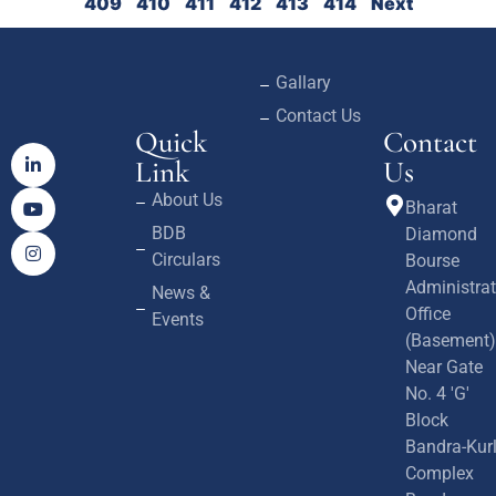
409
410
411
412
413
414
Next
Gallary
Contact Us
Quick
Contact
Link
Us
About Us
Bharat
BDB
Diamond
Circulars
Bourse
Administrat
News &
Office
Events
(Basement)
Near Gate
No. 4 'G'
Block
Bandra-Kur
Complex