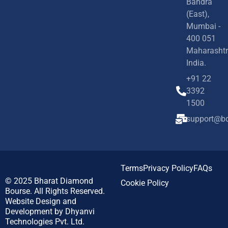
Bandra
(East),
Mumbai -
400 051
Maharashtr
India.
+91 22
3392
1500
support@bd
Terms
Privacy Policy
FAQs
© 2025
Bharat Diamond
Cookie Policy
Bourse.
All Rights Reserved.
Website Design and
Development by
Dhyanvi
Technologies Pvt. Ltd.