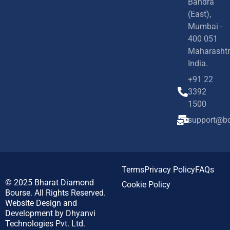
Bandra
(East),
Mumbai -
400 051
Maharashtr
India.
+91 22
3392
1500
support@bd
Terms
Privacy Policy
FAQs
© 2025
Bharat Diamond
Cookie Policy
Bourse.
All Rights Reserved.
Website Design and
Development by
Dhyanvi
Technologies Pvt. Ltd.