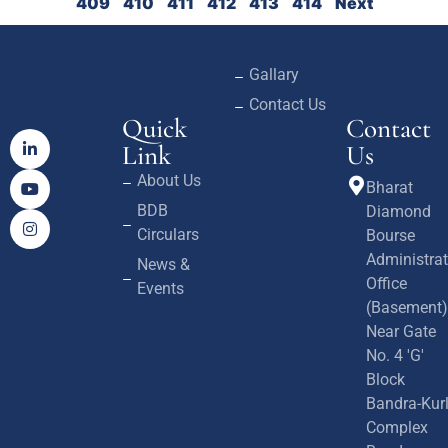
409
410
411
412
413
414
Next
Gallary
Contact Us
Quick
Contact
Link
Us
About Us
Bharat
BDB
Diamond
Circulars
Bourse
Administrat
News &
Office
Events
(Basement)
Near Gate
No. 4 'G'
Block
Bandra-Kur
Complex