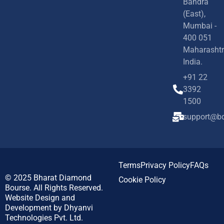
Bandra
(East),
Mumbai -
400 051
Maharashtr
India.
+91 22
3392
1500
support@bd
Terms
Privacy Policy
FAQs
© 2025
Bharat Diamond
Cookie Policy
Bourse.
All Rights Reserved.
Website Design and
Development by
Dhyanvi
Technologies Pvt. Ltd.