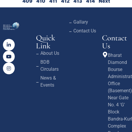
409
410
411
412
413
414
Next
Gallary
Contact Us
Quick
Contact
Link
Us
About Us
Bharat
BDB
Diamond
Circulars
Bourse
Administrat
News &
Office
Events
(Basement)
Near Gate
No. 4 'G'
Block
Bandra-Kur
Complex