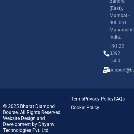
Bandra
(East),
Mumbai -
400 051
Maharashtr
India.
+91 22
3392
1500
support@bd
Terms
Privacy Policy
FAQs
© 2025
Bharat Diamond
Cookie Policy
Bourse.
All Rights Reserved.
Website Design and
Development by
Dhyanvi
Technologies Pvt. Ltd.