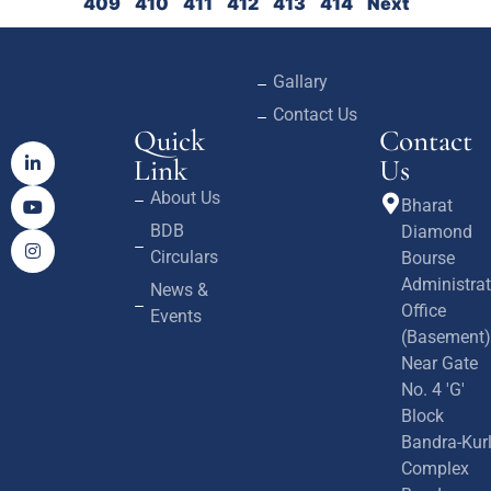
409
410
411
412
413
414
Next
Gallary
Contact Us
Quick
Contact
Link
Us
About Us
Bharat
BDB
Diamond
Circulars
Bourse
Administrat
News &
Office
Events
(Basement)
Near Gate
No. 4 'G'
Block
Bandra-Kur
Complex