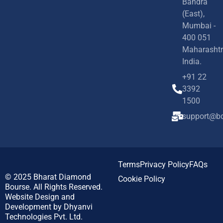
Bandra
(East),
Mumbai -
400 051
Maharashtr
India.
+91 22
3392
1500
support@bd
Terms
Privacy Policy
FAQs
© 2025
Bharat Diamond
Cookie Policy
Bourse.
All Rights Reserved.
Website Design and
Development by
Dhyanvi
Technologies Pvt. Ltd.