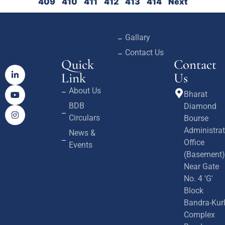
409
410
411
412
413
414
Next
Gallary
Contact Us
Quick
Contact
Link
Us
About Us
Bharat
BDB
Diamond
Circulars
Bourse
Administrat
News &
Office
Events
(Basement)
Near Gate
No. 4 'G'
Block
Bandra-Kur
Complex